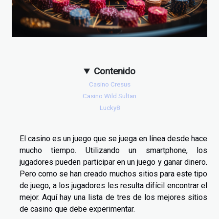
Contenido
Casino Cresus
Casino Wild Sultan
Lucky8
El casino es un juego que se juega en línea desde hace
mucho tiempo. Utilizando un smartphone, los
jugadores pueden participar en un juego y ganar dinero.
Pero como se han creado muchos sitios para este tipo
de juego, a los jugadores les resulta difícil encontrar el
mejor. Aquí hay una lista de tres de los mejores sitios
de casino que debe experimentar.