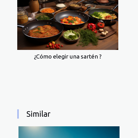
¿Cómo elegir una sartén ?
Similar