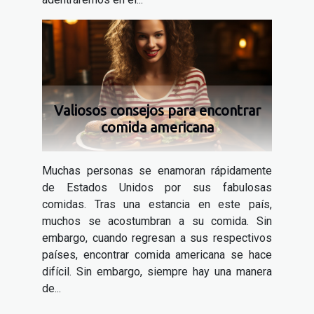
Valiosos consejos para encontrar
comida americana
Muchas personas se enamoran rápidamente
de Estados Unidos por sus fabulosas
comidas. Tras una estancia en este país,
muchos se acostumbran a su comida. Sin
embargo, cuando regresan a sus respectivos
países, encontrar comida americana se hace
difícil. Sin embargo, siempre hay una manera
de...