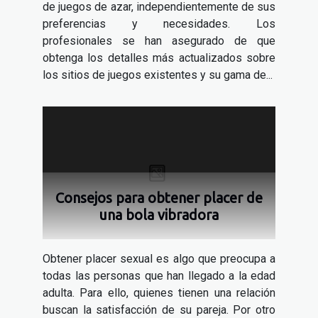
de juegos de azar, independientemente de sus
preferencias y necesidades. Los
profesionales se han asegurado de que
obtenga los detalles más actualizados sobre
los sitios de juegos existentes y su gama de...
Consejos para obtener placer de
una bola vibradora
Obtener placer sexual es algo que preocupa a
todas las personas que han llegado a la edad
adulta. Para ello, quienes tienen una relación
buscan la satisfacción de su pareja. Por otro