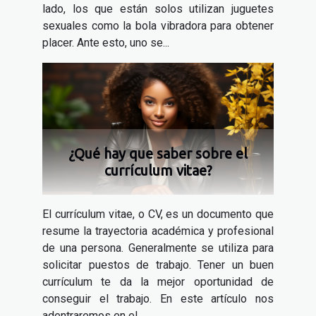
lado, los que están solos utilizan juguetes
sexuales como la bola vibradora para obtener
placer. Ante esto, uno se...
¿Qué hay que saber sobre el
currículum vitae?
El currículum vitae, o CV, es un documento que
resume la trayectoria académica y profesional
de una persona. Generalmente se utiliza para
solicitar puestos de trabajo. Tener un buen
currículum te da la mejor oportunidad de
conseguir el trabajo. En este artículo nos
adentraremos en el...