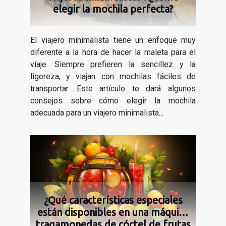
elegir la mochila perfecta?
El viajero minimalista tiene un enfoque muy
diferente a la hora de hacer la maleta para el
viaje. Siempre prefieren la sencillez y la
ligereza, y viajan con mochilas fáciles de
transportar. Este artículo te dará algunos
consejos sobre cómo elegir la mochila
adecuada para un viajero minimalista...
¿Qué características especiales
están disponibles en una máquina
tragamonedas de cóctel de frutas