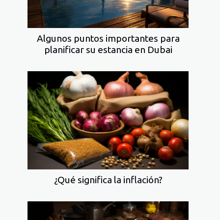
Algunos puntos importantes para
planificar su estancia en Dubai
¿Qué significa la inflación?