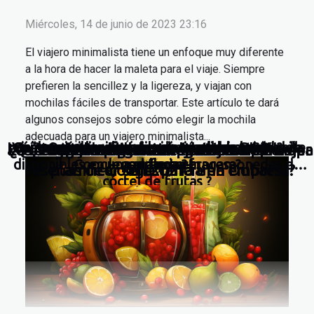
Miércoles, 14 de junio de 2023 23:16
El viajero minimalista tiene un enfoque muy diferente
a la hora de hacer la maleta para el viaje. Siempre
prefieren la sencillez y la ligereza, y viajan con
mochilas fáciles de transportar. Este artículo te dará
algunos consejos sobre cómo elegir la mochila
adecuada para un viajero minimalista...
¿Cómo apostar sin autorización de la DGOJ?
Los 3 mejores sitios de apuestas de casino
¿Cuáles son las ventajas de comprar reseñas de
Viajeros minimalistas : ¿cómo elegir la mochila
Guía completa para elegir tu primera tabla de
¿Qué características especiales están
Las 3 mejores agencias de viajes de Europa
¿Qué reloj inteligente regalar a una mujer
¿Cuáles son las ventajas de comprar
Algunos puntos importantes para
¿Cómo prevenir la anemia?
disponibles en una máquina tragamonedas de
Google para una empresa?
paddle surf
perfecta?
reseñas de Google para una empresa?
planificar su estancia en Dubai
en 2021?
cóctel de frutas ?